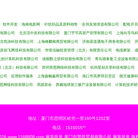
软件开发
海南电影网
针纺织品及原料销售
沧州友旭管道有限公司
配电开关
技有限公司
北京话中友科技有限公司
厦门节节高资产管理有限公司
上海向导鸟
北京凯涛科技有限公司
上海峰麟榕商贸有限公司
济南渠道通电子商务有限公司
太原创飞腾强科技有限公司
华壹信融投资管理（北京）有限责任公司
电缆桥架
北创计算机科技有限公司
成都数之联科技股份有限公司
青岛德泰曼工业设备有限
阳（北京）科技有限公司
郑州荣恩网络科技有限公司
杭州星创共享科技有限公司
公司
应用软件服务
上海扬畅鑫商贸有限公司
海口市高梦琪百货店
朗天健康
思网络科技有限公司
周易算命
西藏地球第三极产业发展有限公司
计算机技术研
地址：厦门市思明区岭兜一里160号1202室
电话：1516015**
2026
www.1168808.com
服装批发
厦门市慧胜贸易有限公司
服装批发
版