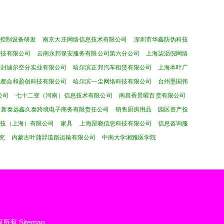
控制设备研发
南京大庄网络信息技术有限公司
深圳市华鑫防伪科技
科技有限公司
云南永邦保安服务有限公司第六分公司
上海柒沥倪网络
开封迪尔空分实业有限公司
哈尔滨正邦汽车租赁有限公司
上海本叶广
成都合和盈创科技有限公司
哈尔滨一尘网络科技有限公司
台州墨国伟
公司
七十二变（河南）信息技术有限公司
南昌香景曜百货有限公司
新泰远鑫久泰跨境电子商务有限责任公司
销售厨房用品
园区资产投
科技（上海）有限公司
家具
上海罡晓信息科技有限公司
信息咨询服
究
内蒙古叶蒲羿道路运输有限公司
中南大学湘雅医学院
权所有
Sitemap