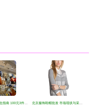
服装批发市场清仓指南 100元3件靓衫VS 20元买牛仔裤，哪里更抵？
北京服饰鞋帽批发 市场现状与采购指南